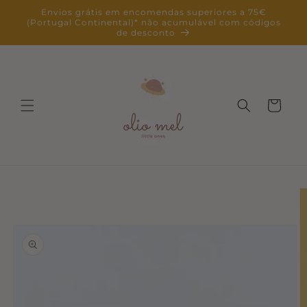
Saltar
Envios grátis em encomendas superiores a 75€
para o
(Portugal Continental)* não acumulável com códigos
conteúdo
de desconto
Carrinho
Saltar para
a
informação
do produto