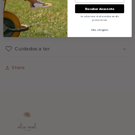
Receber desconto
Ao subscrever, aceita receber emails
Materiais
promocionais
Não, obrigado
Dimensão
Cuidados a ter
Share