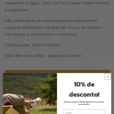
repelente à água, com um forro polar impermeável
e respirável.
São ideais para os mais pequenos explorarem
espaços exteriores nos dias de chuva, brincarem
nas poças, e explorarem a natureza.
Composição: 100% Poliéster
Sola: Borracha SBR – espessura 1,5mm
10% de
desconto!
Subscreva para 10% de desconto na primeira
encomenda.