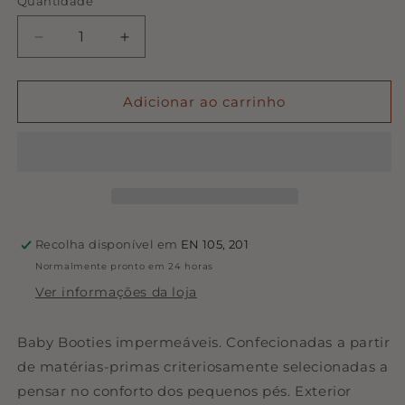
Quantidade
Quantidade
Diminuir
Aumentar
a
a
quantidade
quantidade
de
de
Adicionar ao carrinho
Zás
Zás
Trás
Trás
-
-
Booties
Booties
Impermeáveis
Impermeáveis
|
|
Saffron
Saffron
Recolha disponível em
EN 105, 201
Tiramisu
Tiramisu
Normalmente pronto em 24 horas
Ver informações da loja
Baby Booties impermeáveis. Confecionadas a partir
de matérias-primas criteriosamente selecionadas a
pensar no conforto dos pequenos pés. Exterior