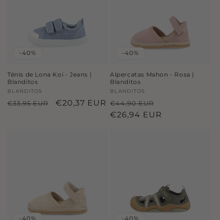
-40%
-40%
Ténis de Lona Koi - Jeans |
Alpercatas Mahon - Rosa |
Blanditos
Blanditos
Fornecedor:
BLANDITOS
Fornecedor:
BLANDITOS
Preço
Preço
€20,37 EUR
Preço
Preço
€33,95 EUR
€44,90 EUR
normal
de
normal
€26,94 EUR
de
saldo
saldo
-40%
-40%