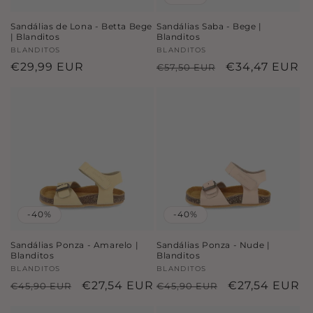
Sandálias de Lona - Betta Bege
Sandálias Saba - Bege |
| Blanditos
Blanditos
Fornecedor:
BLANDITOS
Fornecedor:
BLANDITOS
Preço
€29,99 EUR
Preço
Preço
€34,47 EUR
€57,50 EUR
normal
normal
de
saldo
-40%
-40%
Sandálias Ponza - Amarelo |
Sandálias Ponza - Nude |
Blanditos
Blanditos
Fornecedor:
BLANDITOS
Fornecedor:
BLANDITOS
Preço
Preço
€27,54 EUR
Preço
Preço
€27,54 EUR
€45,90 EUR
€45,90 EUR
normal
de
normal
de