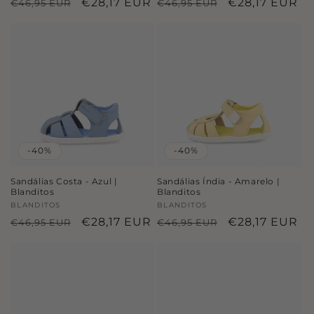
Preço
Preço
€28,17 EUR
Preço
Preço
€28,17 EUR
€46,95 EUR
€46,95 EUR
normal
de
normal
de
saldo
saldo
-40%
-40%
Sandálias Costa - Azul |
Sandálias Índia - Amarelo |
Blanditos
Blanditos
Fornecedor:
BLANDITOS
Fornecedor:
BLANDITOS
Preço
Preço
€28,17 EUR
Preço
Preço
€28,17 EUR
€46,95 EUR
€46,95 EUR
normal
de
normal
de
saldo
saldo