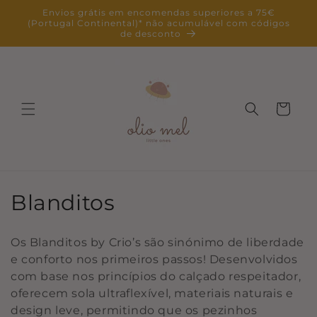
Saltar
Envios grátis em encomendas superiores a 75€
para o
(Portugal Continental)* não acumulável com códigos
conteúdo
de desconto
Carrinho
C
Blanditos
o
Os Blanditos by Crio’s são sinónimo de liberdade
l
e conforto nos primeiros passos! Desenvolvidos
com base nos princípios do calçado respeitador,
e
oferecem sola ultraflexível, materiais naturais e
ç
design leve, permitindo que os pezinhos