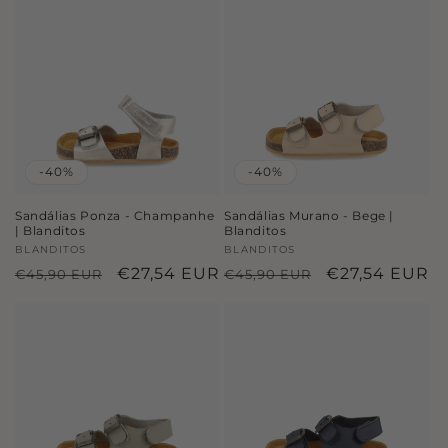
saldo
saldo
-40%
-40%
Sandálias Ponza - Champanhe
Sandálias Murano - Bege |
| Blanditos
Blanditos
Fornecedor:
BLANDITOS
Fornecedor:
BLANDITOS
Preço
Preço
€27,54 EUR
Preço
Preço
€27,54 EUR
€45,90 EUR
€45,90 EUR
normal
de
normal
de
saldo
saldo