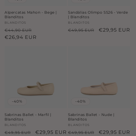
Alpercatas Mahon - Bege |
Sandálias Olimpo SS26 - Verde
Blanditos
| Blanditos
Fornecedor:
BLANDITOS
Fornecedor:
BLANDITOS
Preço
Preço
Preço
Preço
€29,95 EUR
€44,90 EUR
€49,95 EUR
normal
€26,94 EUR
de
normal
de
saldo
saldo
-40%
-40%
Sabrinas Ballet - Marfil |
Sabrinas Ballet - Nude |
Blanditos
Blanditos
Fornecedor:
BLANDITOS
Fornecedor:
BLANDITOS
Preço
Preço
€29,95 EUR
Preço
Preço
€29,95 EUR
€49,95 EUR
€49,95 EUR