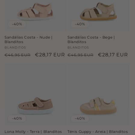
-40%
-40%
Sandálias Costa - Nude |
Sandálias Costa - Bege |
Blanditos
Blanditos
Fornecedor:
BLANDITOS
Fornecedor:
BLANDITOS
Preço
Preço
€28,17 EUR
Preço
Preço
€28,17 EUR
€46,95 EUR
€46,95 EUR
normal
de
normal
de
saldo
saldo
-40%
-40%
Lona Molly - Terra | Blanditos
Ténis Guppy - Areia | Blanditos