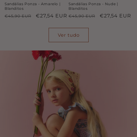
Sandálias Ponza - Amarelo |
Sandálias Ponza - Nude |
Blanditos
Blanditos
Preço
Preço
€27,54 EUR
Preço
Preço
€27,54 EUR
€45,90 EUR
€45,90 EUR
normal
de
normal
de
saldo
saldo
Ver tudo