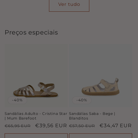
Ver tudo
Preços especiais
-40%
-40%
Sandálias Adulto - Cristina Star
Sandálias Saba - Bege |
| Mum Barefoot
Blanditos
Preço
Preço
€39,56 EUR
Preço
Preço
€34,47 EUR
€65,95 EUR
€57,50 EUR
normal
de
normal
de