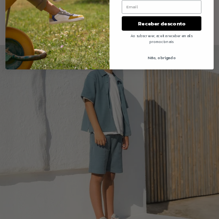
normal
Ver tudo
Receber desconto
Ao subscrever, aceita receber emails
promocionais
Não, obrigado