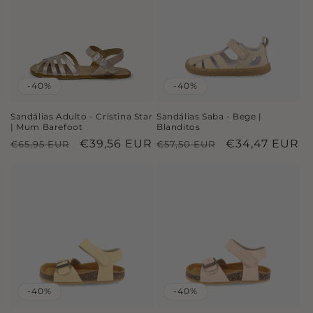
-40%
-40%
Sandálias Adulto - Cristina Star
Sandálias Saba - Bege |
| Mum Barefoot
Blanditos
Preço
Preço
€39,56 EUR
Preço
Preço
€34,47 EUR
€65,95 EUR
€57,50 EUR
normal
de
normal
de
saldo
saldo
-40%
-40%