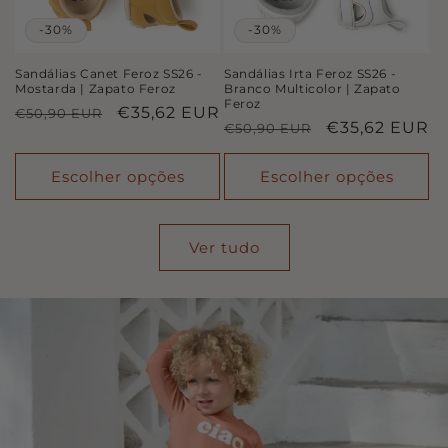
-30%
-30%
Sandálias Canet Feroz SS26 -
Sandálias Irta Feroz SS26 -
Mostarda | Zapato Feroz
Branco Multicolor | Zapato
Feroz
Preço
Preço
€35,62 EUR
€50,90 EUR
Preço
Preço
€35,62 EUR
€50,90 EUR
normal
de
normal
de
saldo
saldo
Escolher opções
Escolher opções
Ver tudo