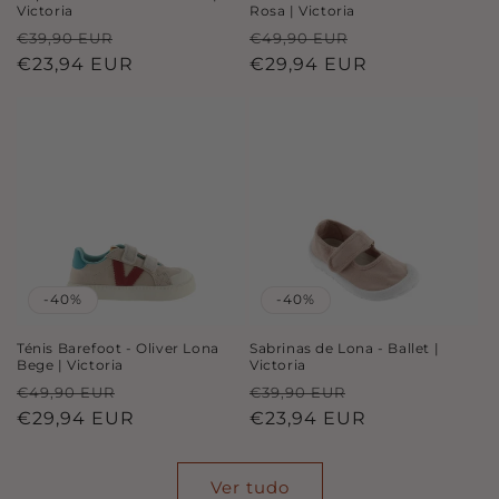
Victoria
Rosa | Victoria
Preço
Preço
Preço
Preço
€39,90 EUR
€49,90 EUR
normal
€23,94 EUR
de
normal
€29,94 EUR
de
saldo
saldo
-40%
-40%
Ténis Barefoot - Oliver Lona
Sabrinas de Lona - Ballet |
Bege | Victoria
Victoria
Preço
Preço
Preço
Preço
€49,90 EUR
€39,90 EUR
normal
€29,94 EUR
de
normal
€23,94 EUR
de
saldo
saldo
Ver tudo