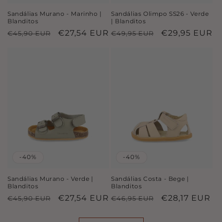
Sandálias Murano - Marinho |
Sandálias Olimpo SS26 - Verde
Blanditos
| Blanditos
Preço
Preço
€27,54 EUR
Preço
Preço
€29,95 EUR
€45,90 EUR
€49,95 EUR
normal
de
normal
de
saldo
saldo
-40%
-40%
Sandálias Murano - Verde |
Sandálias Costa - Bege |
Blanditos
Blanditos
Preço
Preço
€27,54 EUR
Preço
Preço
€28,17 EUR
€45,90 EUR
€46,95 EUR
normal
de
normal
de
saldo
saldo