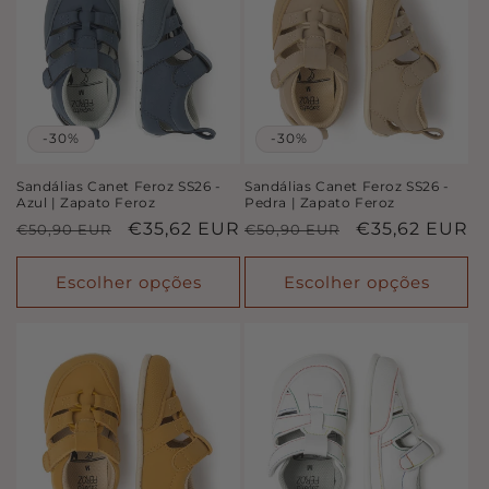
-30%
-30%
Sandálias Canet Feroz SS26 -
Sandálias Canet Feroz SS26 -
Azul | Zapato Feroz
Pedra | Zapato Feroz
Preço
Preço
€35,62 EUR
Preço
Preço
€35,62 EUR
€50,90 EUR
€50,90 EUR
normal
de
normal
de
saldo
saldo
Escolher opções
Escolher opções