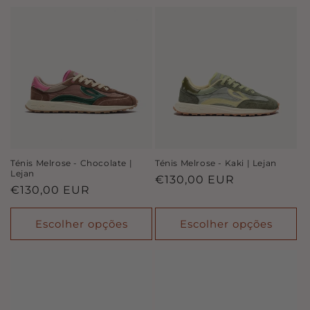
Ténis Melrose - Chocolate |
Ténis Melrose - Kaki | Lejan
Lejan
Preço
€130,00 EUR
Preço
€130,00 EUR
normal
normal
Escolher opções
Escolher opções