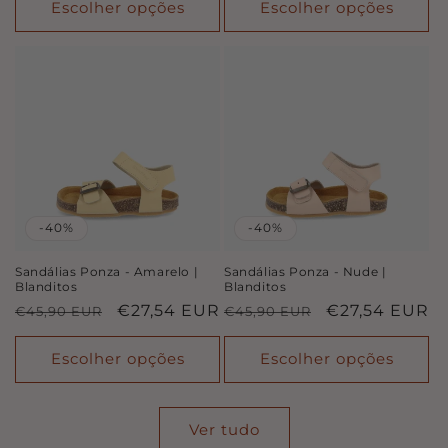
saldo
saldo
Escolher opções
Escolher opções
-40%
-40%
Sandálias Ponza - Amarelo |
Sandálias Ponza - Nude |
Blanditos
Blanditos
Preço
Preço
€27,54 EUR
Preço
Preço
€27,54 EUR
€45,90 EUR
€45,90 EUR
normal
de
normal
de
saldo
saldo
Escolher opções
Escolher opções
Ver tudo