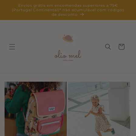
Saltar
Envios grátis em encomendas superiores a 75€
para o
(Portugal Continental)* não acumulável com códigos
conteúdo
de desconto
Carrinho