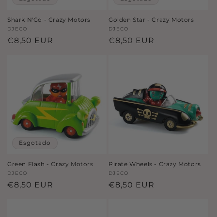
Shark N'Go - Crazy Motors
Golden Star - Crazy Motors
Fornecedor:
DJECO
Fornecedor:
DJECO
Preço
€8,50 EUR
Preço
€8,50 EUR
normal
normal
Esgotado
Green Flash - Crazy Motors
Pirate Wheels - Crazy Motors
Fornecedor:
DJECO
Fornecedor:
DJECO
Preço
€8,50 EUR
Preço
€8,50 EUR
normal
normal