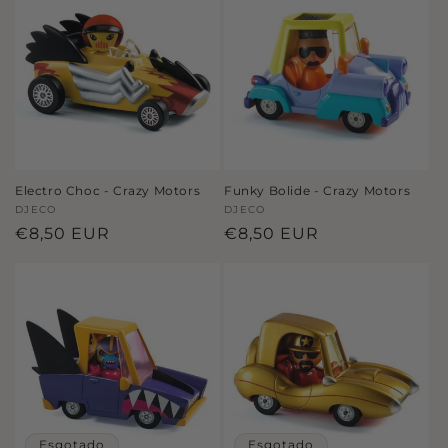
ã
o
:
Electro Choc - Crazy Motors
Funky Bolide - Crazy Motors
Fornecedor:
DJECO
Fornecedor:
DJECO
Preço
€8,50 EUR
Preço
€8,50 EUR
normal
normal
Esgotado
Esgotado