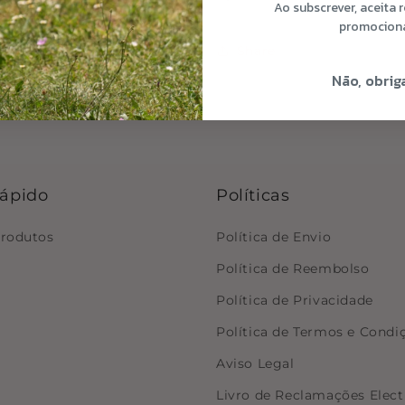
Ao subscrever, aceita 
promocion
Share
Não, obrig
rápido
Políticas
produtos
Política de Envio
Política de Reembolso
Política de Privacidade
Política de Termos e Condi
Aviso Legal
Livro de Reclamações Elect