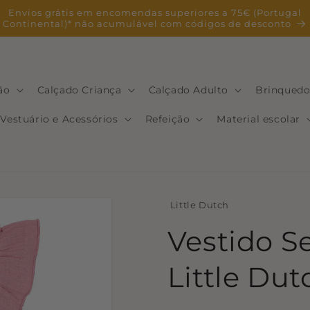
Envios grátis em encomendas superiores a 75€ (Portugal
Continental)* não acumulável com códigos de desconto
ão
Calçado Criança
Calçado Adulto
Brinquedo
Vestuário e Acessórios
Refeição
Material escolar
Little Dutch
Vestido S
Little Dut