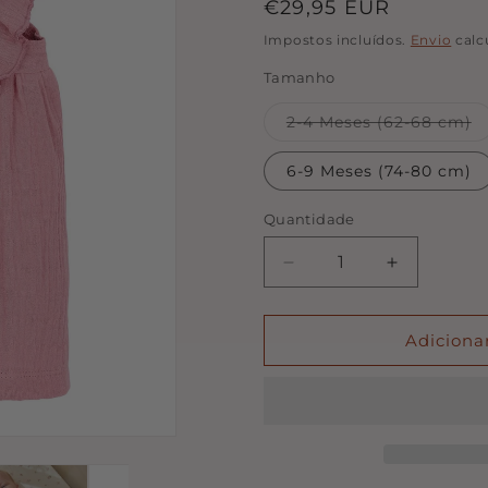
Preço
€29,95 EUR
normal
Impostos incluídos.
Envio
calc
Tamanho
V
2-4 Meses (62-68 cm)
e
o
in
6-9 Meses (74-80 cm)
Quantidade
Quantidade
Diminuir
Aumentar
a
a
quantidade
quantidade
de
de
Adiciona
Vestido
Vestido
Sem
Sem
Mangas
Mangas
Rosa
Rosa
|
|
Little
Little