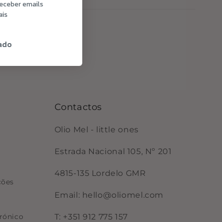
receber emails
ais
ado
Contactos
Olio Mel - little ones
Estrada Nacional 105, Nº 201
4815-135 Lordelo GMR
ções
Email: hello@oliomel.com
rónico
T: +351 912 775 157