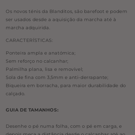
Blanditos
Blanditos
Os novos ténis da Blanditos, são barefoot e podem
ser usados desde a aquisição da marcha até à
marcha adquirida.
CARACTERÍSTICAS:
Ponteira ampla e anatómica;
Sem reforço no calcanhar;
Palmilha plana, lisa e removível;
Sola de fina com 3,5mm e anti-derrapante;
Biqueira em borracha, para maior durabilidade do
calçado.
GUIA DE TAMANHOS:
Desenhe o pé numa folha, com o pé em carga, e
depois meça a distância desde o calcanhar até ao