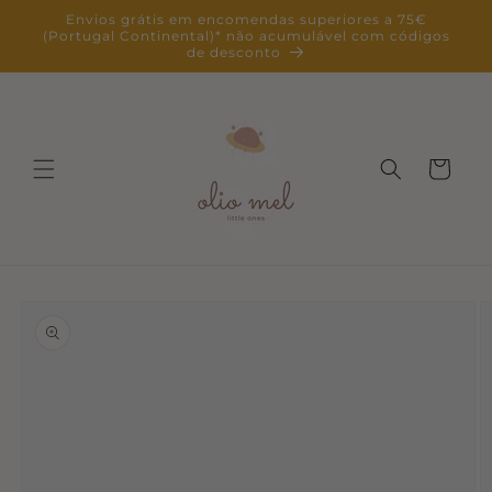
Saltar
Envios grátis em encomendas superiores a 75€
para o
(Portugal Continental)* não acumulável com códigos
conteúdo
de desconto
Carrinho
Saltar para
a
informação
do produto