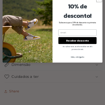
10% de
desconto!
Subscreva para 10% de desconto na primeira
encomenda.
Receber desconto
Ao subscrever, aceita receber emails
promocionais
Materiais
Não, obrigado
Dimensão
Cuidados a ter
Share