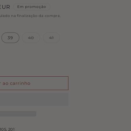
 EUR
Em promoção
ulado na finalização da compra.
Variante
Variante
39
40
41
esgotada
esgotada
ou
ou
indisponível
indisponível
r ao carrinho
105, 201