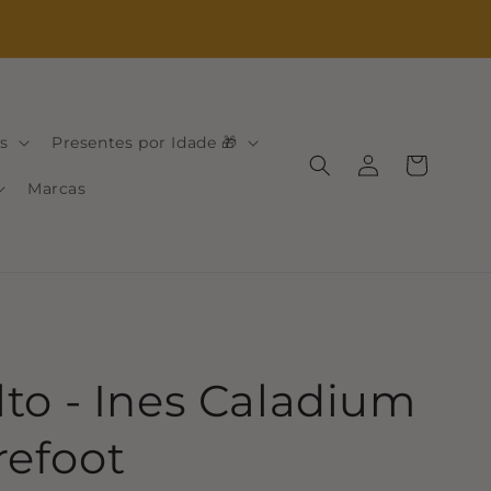
s
Presentes por Idade 🎁
Iniciar
Carrinho
sessão
Marcas
lto - Ines Caladium
efoot