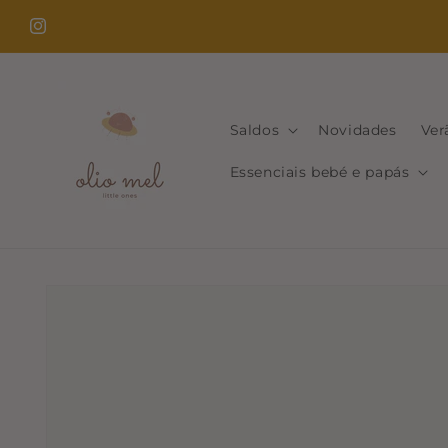
Saltar
para o
Instagram
conteúdo
Saldos
Novidades
Ver
Essenciais bebé e papás
Saltar para
a
informação
do produto