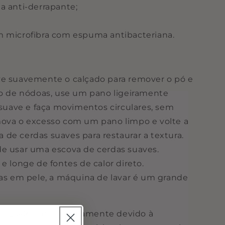
a anti-derrapante;
;
m microfibra com espuma antibacteriana.
ve suavemente o calçado para remover o pó e
so de nódoas, use um pano ligeiramente
ave e faça movimentos circulares, sem
mova o excesso com um pano limpo e volte a
de cerdas suaves para restaurar a textura.
de usar uma escova de cerdas suaves.
e longe de fontes de calor direto.
tas em pele, a máquina de lavar é um grande
s pode variar ligeiramente devido à