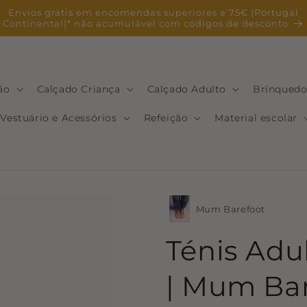
Envios grátis em encomendas superiores a 75€ (Portugal
Continental)* não acumulável com códigos de desconto
ão
Calçado Criança
Calçado Adulto
Brinquedo
Vestuário e Acessórios
Refeição
Material escolar
Mum Barefoot
Ténis Adu
| Mum Bar