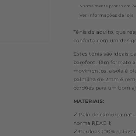
Barefoot
Barefoot
Normalmente pronto em 24
Ver informações da loja
Ténis de adulto, que r
conforto com um design
Estes ténis são ideais 
barefoot. Têm formato a
movimentos, a sola é pl
palmilha de 2mm é remo
cordões para um bom aju
MATERIAIS:
✓ Pele de camurça natu
norma REACH;
✓ Cordões 100% poliéste