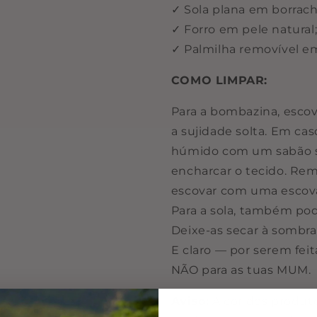
✓ Sola plana em borrach
✓ Forro em pele natural
✓ Palmilha removível e
COMO LIMPAR:
Para a bombazina, esco
a sujidade solta. Em ca
húmido com um sabão su
encharcar o tecido. Re
escovar com uma escova 
Para a sola, também po
Deixe-as secar à sombra 
E claro — por serem fei
NÃO para as tuas MUM.
Aviso:
A cor dos produto