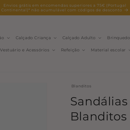
Envios grátis em encomendas superiores a 75€ (Portugal
Continental)* não acumulável com códigos de desconto
ão
Calçado Criança
Calçado Adulto
Brinquedo
Vestuário e Acessórios
Refeição
Material escolar
Blanditos
Sandálias
Blanditos