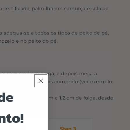
 certificada, palmilha em camurça e sola de
 adequa-se a todos os tipos de peito de pé,
nozelo e no peito do pé.
a, com o pé em carga, e depois meça a
anhar até ao dedo mais comprido (ver exemplo
de
everá ter entre 0,8cm e 1,2 cm de folga, desde
nto!