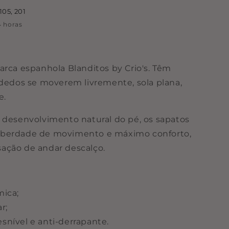
105, 201
 horas
arca espanhola Blanditos by Crio's. Têm
 dedos se moverem livremente, sola plana,
e.
 desenvolvimento natural do pé, os sapatos
iberdade de movimento e máximo conforto,
ação de andar descalço.
mica;
r;
desnível e anti-derrapante.