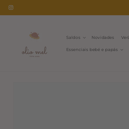
Saltar
para o
Instagram
conteúdo
Saldos
Novidades
Ver
Essenciais bebé e papás
Saltar para
a
informação
do produto