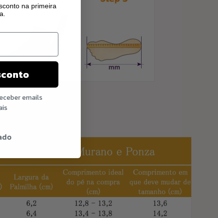
conto na primeira
a.
sconto
receber emails
 de tamanhos:
ais
ado