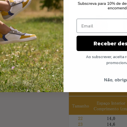
Subscreva para 10% de des
encomend
Receber de
Ao subscrever, aceita 
Abaixo pod
e ver o guia
promocion
Não, obrig