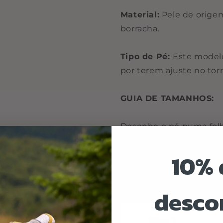
Material:
Pele de origem
borracha.
Tipo de Pé:
Este modelo
por terem ajuste no tor
GUIA DE TAMANHOS:
Desenhe o pé numa folh
distância desde o calc
10% 
na última imagem).
A palmilha da sandália d
o dedo maior.
desco