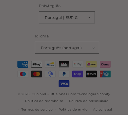
País/região
Portugal | EUR €
Idioma
Português (portugal)
Métodos
de
pagamento
© 2026,
Olio Mel - little ones
Com tecnologia Shopify
Política de reembolso
Política de privacidade
Termos do serviço
Política de envio
Aviso legal
Informações de contacto