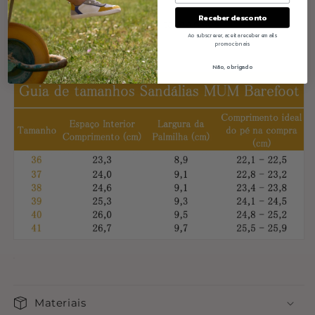
Receber desconto
Abaixo pode ver o guia de tamanhos:
Ao subscrever, aceita receber emails
promocionais
Não, obrigado
Materiais