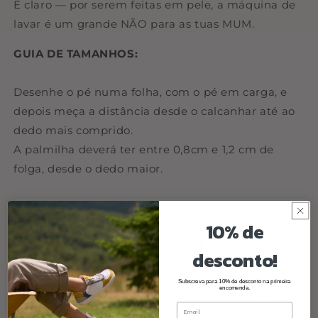
E claro — por serem feitas em pele, a máquina de
lavar é um grande NÃO para as tuas MUM.
GUIA DE TAMANHOS:
Desenhe o pé numa folha, com o pé em carga, e
depois meça a distância desde o calcanhar até ao
dedo mais comprido.
A palmilha deverá ter entre 0,8cm e 1,2 cm de
folga, desde o dedo maior.
10% de
desconto!
Subscreva para 10% de desconto na primeira
encomenda.