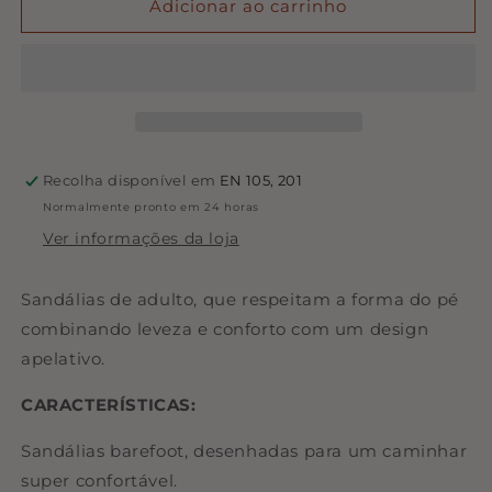
de
de
Adicionar ao carrinho
Sandálias
Sandálias
Adulto
Adulto
-
-
Cristina
Cristina
Star
Star
|
|
Mum
Mum
Recolha disponível em
EN 105, 201
Barefoot
Barefoot
Normalmente pronto em 24 horas
Ver informações da loja
Sandálias de adulto, que respeitam a forma do pé
combinando leveza e conforto com um design
apelativo.
CARACTERÍSTICAS:
Sandálias barefoot, desenhadas para um caminhar
super confortável.