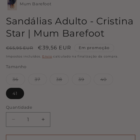
modal
m
Mum Barefoot
Sandálias Adulto - Cristina
Star | Mum Barefoot
Preço
Preço
€39,56 EUR
€65,95 EUR
Em promoção
normal
de
Impostos incluídos.
Envio
calculado na finalização da compra.
saldo
Tamanho
Variante
Variante
Variante
Variante
Variante
36
37
38
39
40
esgotada
esgotada
esgotada
esgotada
esgotada
ou
ou
ou
ou
ou
indisponível
indisponível
indisponível
indisponível
indisponível
41
Quantidade
Quantidade
Diminuir
Aumentar
a
a
quantidade
quantidade