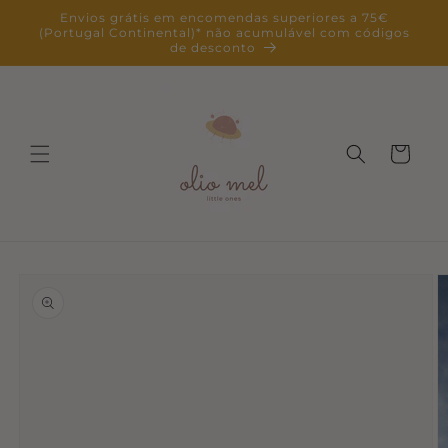
Saltar
Envios grátis em encomendas superiores a 75€
para o
(Portugal Continental)* não acumulável com códigos
conteúdo
de desconto
Carrinho
Saltar para
a
informação
do produto