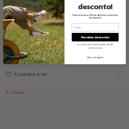
desconto!
Subscreva para 10% de desconto na primeira
encomenda.
Receber desconto
Materiais
Ao subscrever, aceita receber emails
promocionais
Não, obrigado
Dimensão
Cuidados a ter
Share