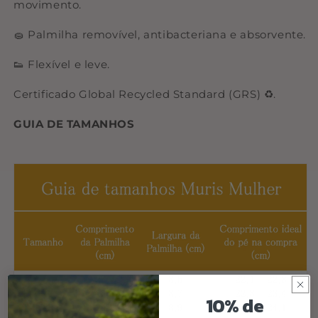
movimento.
🧽 Palmilha removível, antibacteriana e absorvente.
👟 Flexível e leve.
Certificado Global Recycled Standard (GRS) ♻️.
GUIA DE TAMANHOS
10% de