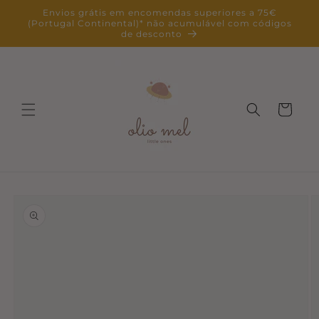
Saltar
Envios grátis em encomendas superiores a 75€
para o
(Portugal Continental)* não acumulável com códigos
conteúdo
de desconto
Carrinho
Saltar para
a
informação
do produto