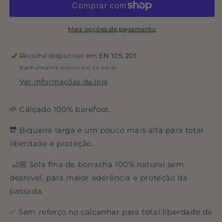
Majorca
Majorca
Mulher
Mulher
-
-
Mais opções de pagamento
Stone
Stone
Recolha disponível em
EN 105, 201
Normalmente pronto em 24 horas
Ver informações da loja
🌱 Calçado 100% barefoot.
🔛 Biqueira larga e um pouco mais alta para total
liberdade e proteção.
🦶🏼 Sola fina de borracha 100% natural sem
desnível, para maior aderência e proteção da
passada.
✅ Sem reforço no calcanhar para total liberdade de