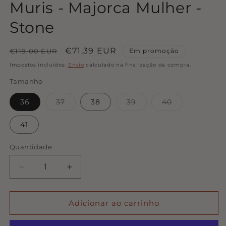
Muris - Majorca Mulher -
Stone
Preço
Preço
€71,39 EUR
€119,00 EUR
Em promoção
normal
de
Impostos incluídos.
Envio
calculado na finalização da compra.
saldo
Tamanho
Variante
Variante
Variante
36
37
38
39
40
esgotada
esgotada
esgotada
ou
ou
ou
indisponível
indisponível
indisponível
41
Quantidade
Quantidade
Diminuir
Aumentar
a
a
quantidade
quantidade
de
de
Adicionar ao carrinho
Muris
Muris
-
-