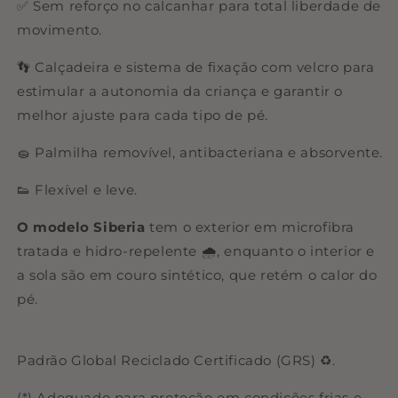
✅ Sem reforço no calcanhar para total liberdade de
movimento.
👣 Calçadeira e sistema de fixação com velcro para
estimular a autonomia da criança e garantir o
melhor ajuste para cada tipo de pé.
🧽 Palmilha removível, antibacteriana e absorvente.
👟 Flexível e leve.
O modelo Siberia
tem o exterior em microfibra
tratada e hidro-repelente 🌧️, enquanto o interior e
a sola são em couro sintético, que retém o calor do
pé.
Padrão Global Reciclado Certificado (GRS) ♻️.
(*) Adequado para proteção em condições frias e