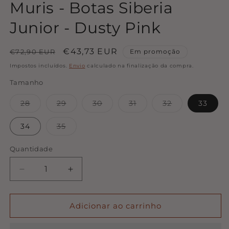
Muris - Botas Siberia
Junior - Dusty Pink
Preço
Preço
€43,73 EUR
€72,90 EUR
Em promoção
normal
de
Impostos incluídos.
Envio
calculado na finalização da compra.
saldo
Tamanho
Variante
Variante
Variante
Variante
Variante
28
29
30
31
32
33
esgotada
esgotada
esgotada
esgotada
esgotada
ou
ou
ou
ou
ou
indisponível
indisponível
indisponível
indisponível
indisponível
Variante
34
35
esgotada
ou
indisponível
Quantidade
Quantidade
Diminuir
Aumentar
a
a
quantidade
quantidade
de
de
Adicionar ao carrinho
Muris
Muris
-
-