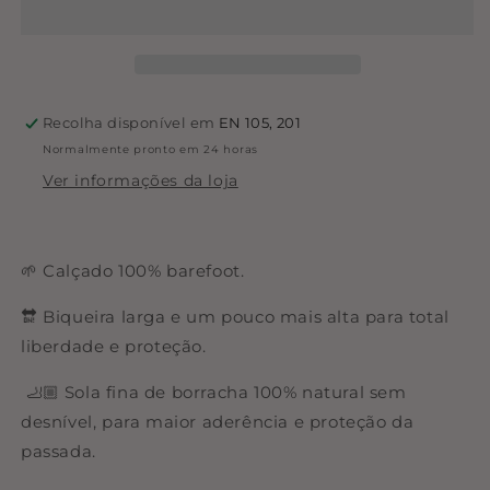
Botas
Botas
Siberia
Siberia
Junior
Junior
-
-
Dusty
Dusty
Recolha disponível em
EN 105, 201
Pink
Pink
Normalmente pronto em 24 horas
Ver informações da loja
🌱 Calçado 100% barefoot.
🔛 Biqueira larga e um pouco mais alta para total
liberdade e proteção.
🦶🏼 Sola fina de borracha 100% natural sem
desnível, para maior aderência e proteção da
passada.