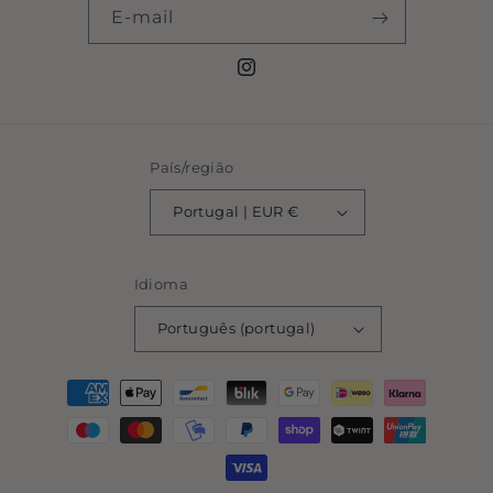
E-mail
Instagram
País/região
Portugal | EUR €
Idioma
Português (portugal)
Métodos
de
pagamento