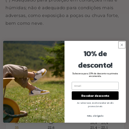
húmidas; não é adequado para condições mais
adversas, como exposição a poças ou chuva forte,
bem como neve.
GUIA DE TAMANHOS
10% de
desconto!
Subscreva para 10% de desconto na primeira
encomenda.
Receber desconto
Ao subscrever, aceita receber emails
promocionais
Não, obrigado