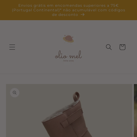
Saltar
Envios grátis em encomendas superiores a 75€
para o
(Portugal Continental)* não acumulável com códigos
conteúdo
de desconto
Carrinho
Saltar para
a
informação
do produto