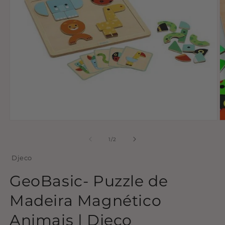
Abrir
Ab
conteúdo
c
multimédia
m
de
1
/
2
1
2
em
e
Djeco
modal
m
GeoBasic- Puzzle de
Madeira Magnético
Animais | Djeco