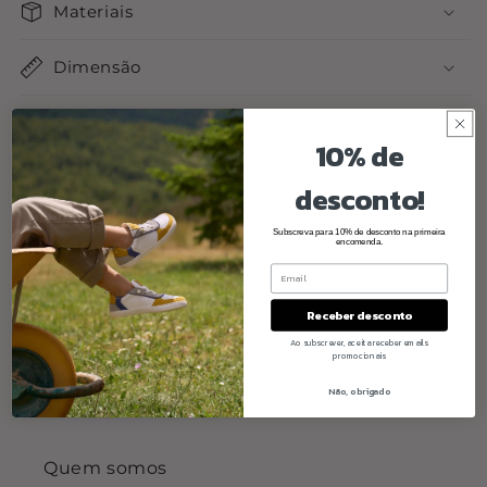
Materiais
Dimensão
Cuidados a ter
10% de
desconto!
Share
Subscreva para 10% de desconto na primeira
encomenda.
Receber desconto
Ao subscrever, aceita receber emails
promocionais
Não, obrigado
Quem somos