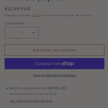
Preço
€22,99 EUR
normal
Impostos incluídos.
Envio
calculado na finalização da compra.
Quantidade
Quantidade
Diminuir
Aumentar
a
a
quantidade
quantidade
de
de
Adicionar ao carrinho
GeoBasic-
GeoBasic-
Puzzle
Puzzle
de
de
Madeira
Madeira
Magnético
Magnético
Mais opções de pagamento
Animais
Animais
|
|
Recolha disponível em
EN 105, 201
Djeco
Djeco
Normalmente pronto em 24 horas
Ver informações da loja