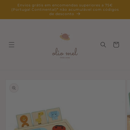
Saltar
Envios grátis em encomendas superiores a 75€
para o
(Portugal Continental)* não acumulável com códigos
conteúdo
de desconto
Carrinho
Saltar para
a
informação
do produto