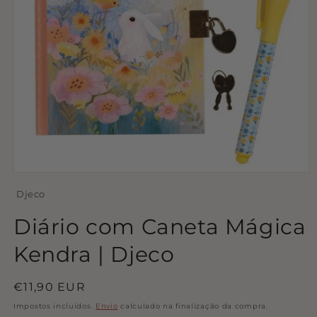
Abrir
conteúdo
Djeco
multimédia
1
em
Diário com Caneta Mágica
modal
Kendra | Djeco
Preço
€11,90 EUR
normal
Impostos incluídos.
Envio
calculado na finalização da compra.