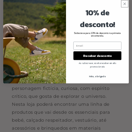
10% de
desconto!
Subscreva para 10% de desconto na primeira
encomenda.
Receber desconto
Ao subscrever, aceita receber emails
Quem somos
promocionais
Não, obrigado
A Olio Mel é uma loja inspirada numa
personagem fictícia, curiosa, com espírito
crítico, que gosta de explorar o universo.
Nesta loja poderá encontrar uma linha de
produtos que vai desde os essenciais para
bebé, calçado respeitador, vestuário, até
acessórios e brinquedos em materiais