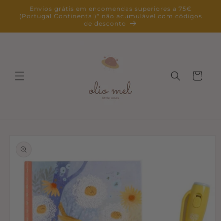
Saltar
Envios grátis em encomendas superiores a 75€
para o
(Portugal Continental)* não acumulável com códigos
conteúdo
de desconto
Carrinho
Saltar para
a
informação
do produto