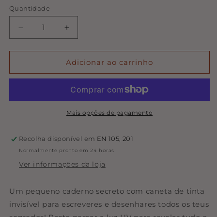
Quantidade
Quantidade
Diminuir
Aumentar
a
a
quantidade
quantidade
de
de
Adicionar ao carrinho
Diário
Diário
com
com
Caneta
Caneta
Mágica
Mágica
Kendra
Kendra
Mais opções de pagamento
|
|
Djeco
Djeco
Recolha disponível em
EN 105, 201
Normalmente pronto em 24 horas
Ver informações da loja
Um pequeno caderno secreto com caneta de tinta
invisível para escreveres e desenhares todos os teus