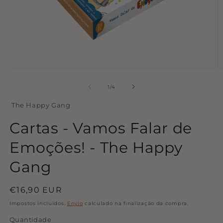
Abrir
Ab
conteúdo
c
multimédia
m
de
1
/
4
1
2
em
e
The Happy Gang
modal
m
Cartas - Vamos Falar de
Emoções! - The Happy
Gang
Preço
€16,90 EUR
normal
Impostos incluídos.
Envio
calculado na finalização da compra.
Quantidade
Quantidade