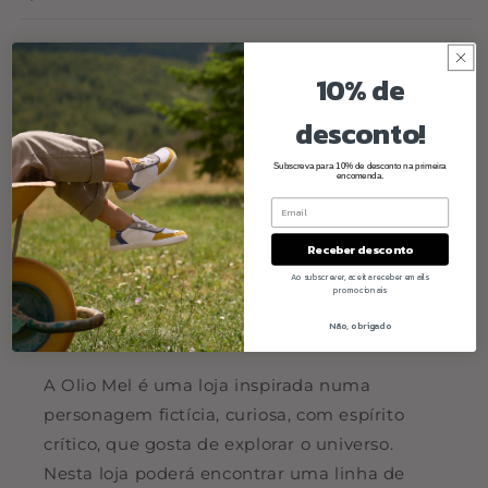
Share
10% de
desconto!
Subscreva para 10% de desconto na primeira
encomenda.
Receber desconto
Ao subscrever, aceita receber emails
promocionais
Não, obrigado
Quem somos
A Olio Mel é uma loja inspirada numa
personagem fictícia, curiosa, com espírito
crítico, que gosta de explorar o universo.
Nesta loja poderá encontrar uma linha de