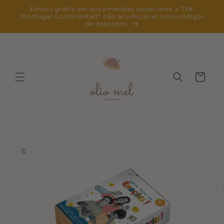
Saltar
Envios grátis em encomendas superiores a 75€
para o
(Portugal Continental)* não acumulável com códigos
conteúdo
de desconto
Carrinho
Saltar para
a
informação
do produto