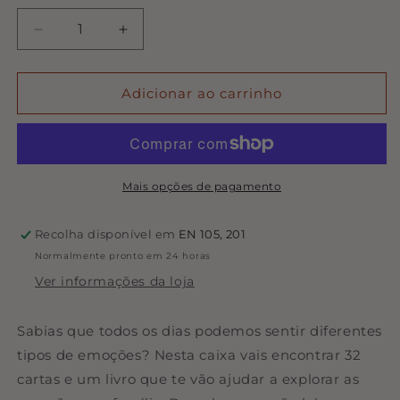
Diminuir
Aumentar
a
a
quantidade
quantidade
de
de
Adicionar ao carrinho
Cartas
Cartas
-
-
Vamos
Vamos
Falar
Falar
de
de
Mais opções de pagamento
Emoções!
Emoções!
-
-
Recolha disponível em
EN 105, 201
The
The
Normalmente pronto em 24 horas
Happy
Happy
Gang
Gang
Ver informações da loja
Sabias que todos os dias podemos sentir diferentes
tipos de emoções? Nesta caixa vais encontrar 32
cartas e um livro que te vão ajudar a explorar as