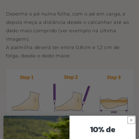
Desenhe o pé numa folha, com o pé em carga, e
depois meça a distância desde o calcanhar até ao
dedo mais comprido (ver exemplo na última
imagem).
A palmilha deverá ter entre 0,8cm e 1,2 cm de
folga, desde o dedo maior.
10% de
Abaixo pode ver o guia de tamanhos: