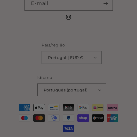
E-mail
Instagram
País/região
Portugal | EUR €
Idioma
Português (portugal)
Métodos
de
pagamento