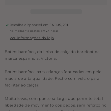
Bosco
Bosco
Leopardo
Leopardo
|
|
Victoria
Victoria
Recolha disponível em
EN 105, 201
Normalmente pronto em 24 horas
Ver informações da loja
Botins barefoot, da linha de calçado barefoot da
marca espanhola, Victoria.
Botins barefoot para crianças fabricadas em pele
macia de alta qualidade. Fecho com velcro para
facilitar ao calçar.
Muito leves, com ponteira larga que permite total
liberdade de movimento dos dedos, sem reforço no