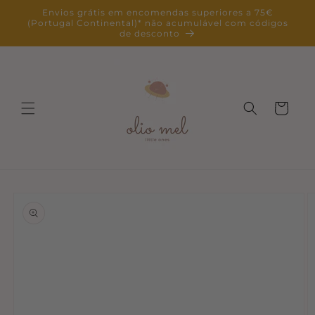
Saltar
Envios grátis em encomendas superiores a 75€
para o
(Portugal Continental)* não acumulável com códigos
conteúdo
de desconto
Carrinho
Saltar para
a
informação
do produto