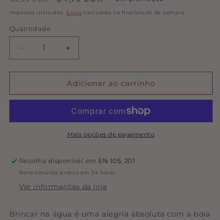
normal
de
Impostos incluídos.
Envio
calculado na finalização da compra.
saldo
Quantidade
Quantidade
Diminuir
Aumentar
a
a
quantidade
quantidade
de
de
Adicionar ao carrinho
Bóia
Bóia
insuflável
insuflável
-
-
Fresh
Fresh
Greens
Greens
Mais opções de pagamento
Recolha disponível em
EN 105, 201
Normalmente pronto em 24 horas
Ver informações da loja
Brincar na água é uma alegria absoluta com a bóia