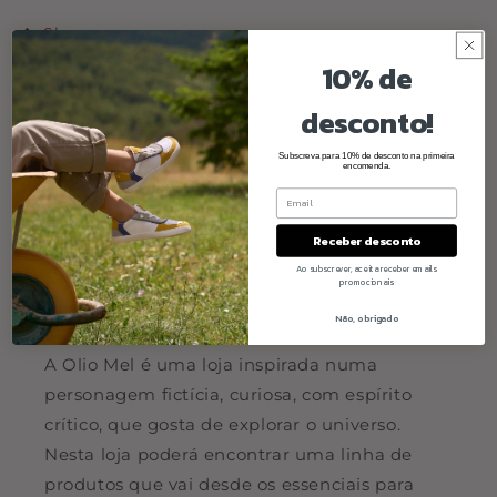
Share
10% de
desconto!
Subscreva para 10% de desconto na primeira
encomenda.
Receber desconto
Ao subscrever, aceita receber emails
promocionais
Quem somos
Não, obrigado
A Olio Mel é uma loja inspirada numa
personagem fictícia, curiosa, com espírito
crítico, que gosta de explorar o universo.
Nesta loja poderá encontrar uma linha de
produtos que vai desde os essenciais para