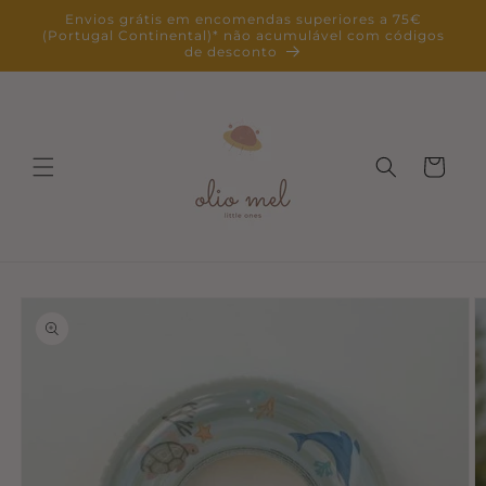
Saltar
Envios grátis em encomendas superiores a 75€
para o
(Portugal Continental)* não acumulável com códigos
conteúdo
de desconto
Carrinho
Saltar para
a
informação
do produto