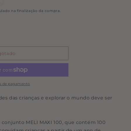
ulado na finalização da compra.
gotado
s de pagamento
des das crianças e explorar o mundo deve ser
 o conjunto MELI MAXI 100, que contém 100
onvidam crianças a partir de um ano de