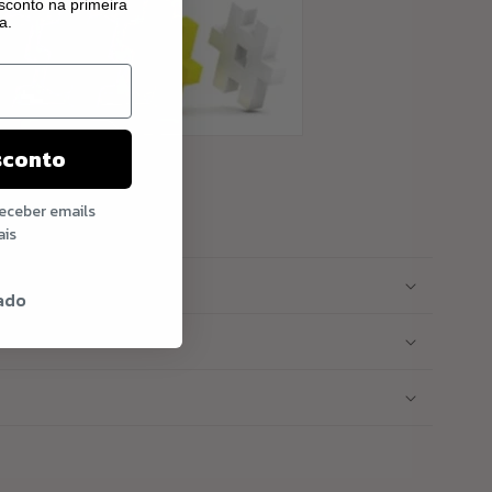
conto na primeira
a.
sconto
receber emails
2 Meses
ais
ado