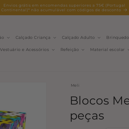
Envios grátis em encomendas superiores a 75€ (Portugal
Continental)* não acumulável com códigos de desconto
ão
Calçado Criança
Calçado Adulto
Brinquedo
Vestuário e Acessórios
Refeição
Material escolar
Meli
Blocos Mel
peças