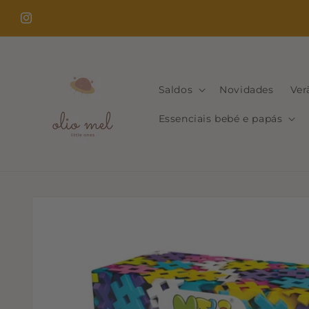
Saltar
para o
Instagram
conteúdo
Saldos
Novidades
Ver
Essenciais bebé e papás
Saltar para
a
informação
do produto