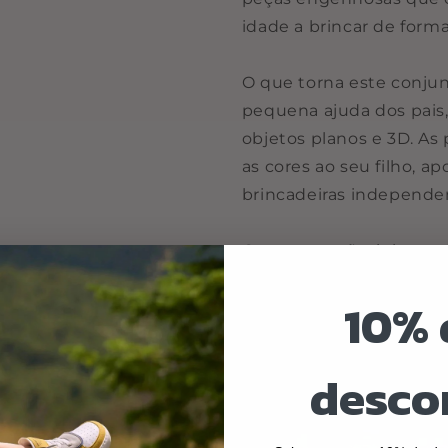
idade a brincar de forma 
O que torna este conju
pequena ajuda dos pais
objetos planos e 3D. As 
as cores ao seu filho, a
brincadeiras independen
Com suas mãozinhas, se
carro, um cão e muitos 
10% 
disso, a desmontagem d
divertida e fácil.
desco
Inclui as seguintes core