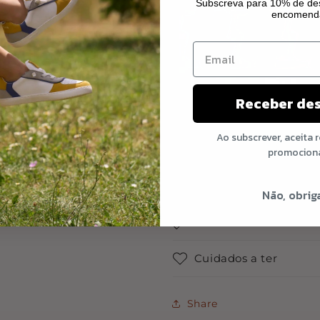
Subscreva para 10% de des
encomend
Receber de
Ao subscrever, aceita 
Idade recomendada: +1
promocion
Materiais
Não, obrig
Dimensão
Cuidados a ter
Share