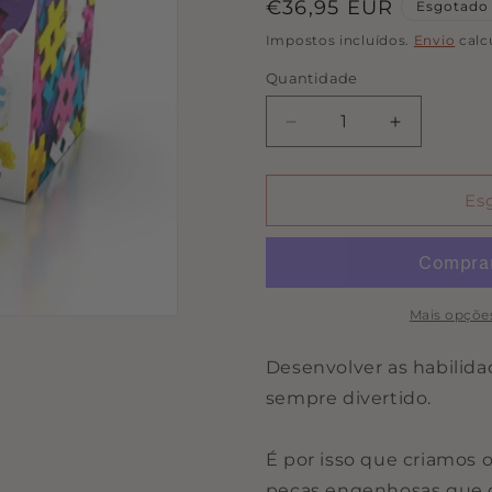
Preço
€36,95 EUR
Esgotado
normal
Impostos incluídos.
Envio
calc
Quantidade
Quantidade
Diminuir
Aumentar
a
a
quantidade
quantidade
de
de
Es
Blocos
Blocos
Meli
Meli
-
-
Maxi
Maxi
Pastel
Pastel
Mais opçõe
100
100
peças
peças
Desenvolver as habilida
sempre divertido.
É por isso que criamos
peças engenhosas que c