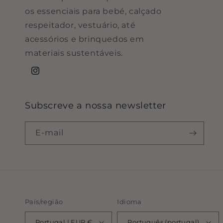
os essenciais para bebé, calçado
respeitador, vestuário, até
acessórios e brinquedos em
materiais sustentáveis.
Instagram
Subscreve a nossa newsletter
E-mail
País/região
Idioma
Portugal | EUR €
Português (portugal)