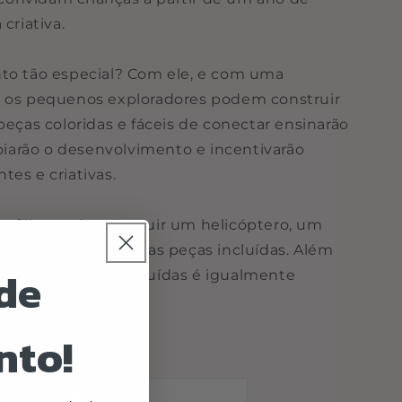
criativa.
nto tão especial? Com ele, e com uma
, os pequenos exploradores podem construir
peças coloridas e fáceis de conectar ensinarão
poiarão o desenvolvimento e incentivarão
tes e criativas.
u filho pode construir um helicóptero, um
outros objetos com as peças incluídas. Além
de
as formas já construídas é igualmente
nto!
s: