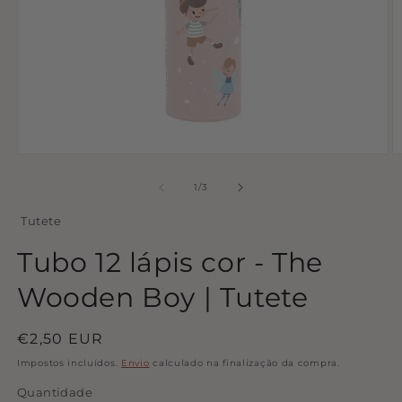
Abrir
Ab
conteúdo
c
multimédia
m
de
1
/
3
1
2
em
e
Tutete
modal
m
Tubo 12 lápis cor - The
Wooden Boy | Tutete
Preço
€2,50 EUR
normal
Impostos incluídos.
Envio
calculado na finalização da compra.
Quantidade
Quantidade