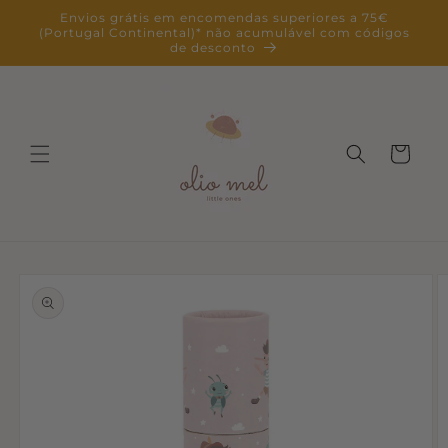
Saltar
Envios grátis em encomendas superiores a 75€
para o
(Portugal Continental)* não acumulável com códigos
conteúdo
de desconto
Carrinho
Saltar para
a
informação
do produto