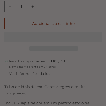
Diminuir
Aumentar
a
a
quantidade
quantidade
de
de
Adicionar ao carrinho
Tubo
Tubo
12
12
lápis
lápis
cor
cor
-
-
The
The
Wooden
Wooden
Recolha disponível em
EN 105, 201
Boy
Boy
Normalmente pronto em 24 horas
|
|
Tutete
Tutete
Ver informações da loja
Tubo de lápis de cor. Cores alegres e muita
imaginação!
Inclui 12 lápis de cor em um prático estojo de