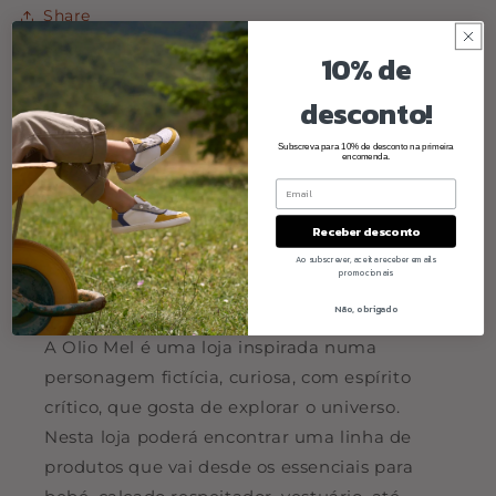
Share
10% de
desconto!
Subscreva para 10% de desconto na primeira
encomenda.
Receber desconto
Ao subscrever, aceita receber emails
promocionais
Quem somos
Não, obrigado
A Olio Mel é uma loja inspirada numa
personagem fictícia, curiosa, com espírito
crítico, que gosta de explorar o universo.
Nesta loja poderá encontrar uma linha de
produtos que vai desde os essenciais para