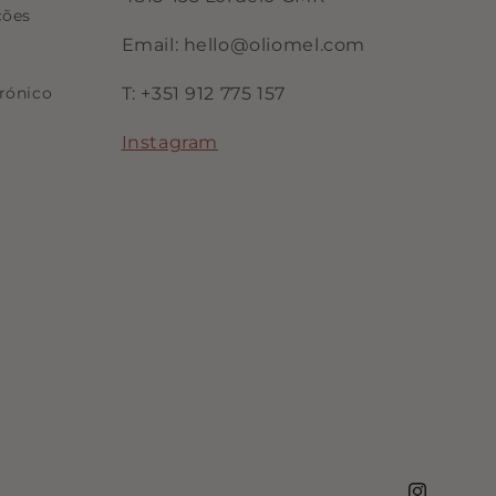
ções
Email: hello@oliomel.com
rónico
T: +351 912 775 157
Instagram