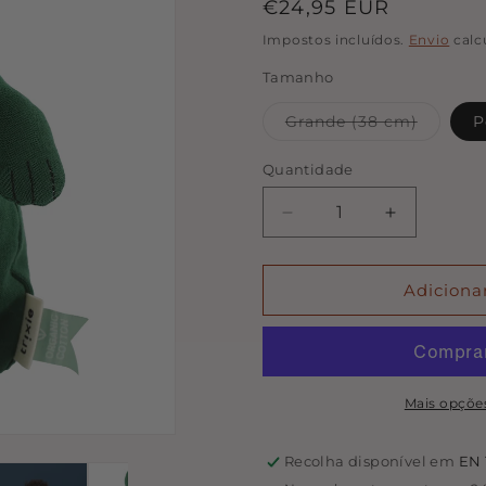
Preço
€24,95 EUR
normal
Impostos incluídos.
Envio
calc
Tamanho
Variant
Grande (38 cm)
P
esgotad
ou
indispon
Quantidade
Quantidade
Diminuir
Aumentar
a
a
quantidade
quantidade
de
de
Adiciona
Peluche
Peluche
-
-
Trixie
Trixie
-
-
Mr.
Mr.
Mais opçõe
Crocodile
Crocodile
Recolha disponível em
EN 