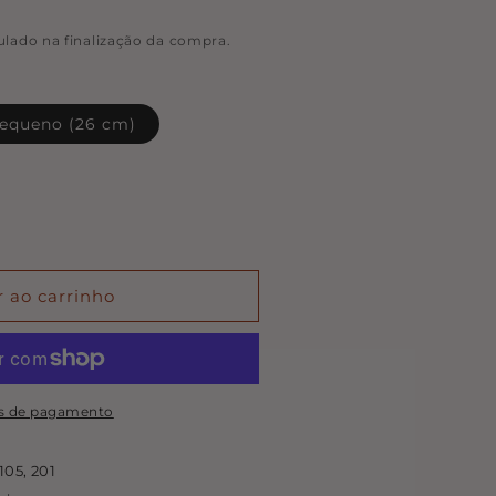
ulado na finalização da compra.
e
equeno (26 cm)
a
ível
r ao carrinho
s de pagamento
105, 201