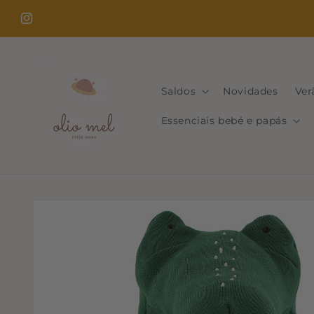
Saltar
para o
Instagram
conteúdo
Saldos
Novidades
Ver
Essenciais bebé e papás
Saltar para
a
informação
do produto