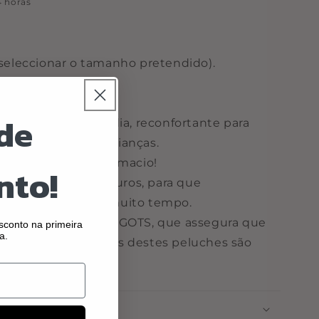
 horas
 (seleccionar o tamanho pretendido).
 orgânico.
de
 passear durante o dia, reconfortante para
rável das nossas crianças.
es é extremamente macio!
nto!
pecialmente duradouros, para que
equenos durante muito tempo.
co com certificação GOTS, que assegura que
conto na primeira
a.
nocivas. As barrigas destes peluches são
er reciclado.