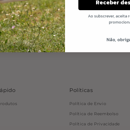
Receber de
Dimensão
Ao subscrever, aceita 
promocion
Cuidados a ter
Não, obrig
Share
rápido
Políticas
produtos
Política de Envio
Política de Reembolso
Política de Privacidade