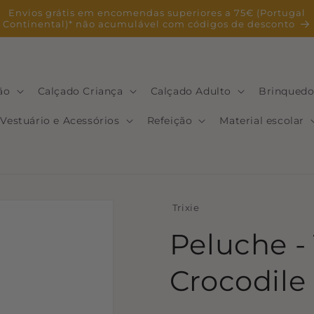
Envios grátis em encomendas superiores a 75€ (Portugal
Continental)* não acumulável com códigos de desconto
ão
Calçado Criança
Calçado Adulto
Brinquedo
Vestuário e Acessórios
Refeição
Material escolar
Trixie
Peluche - 
Crocodile