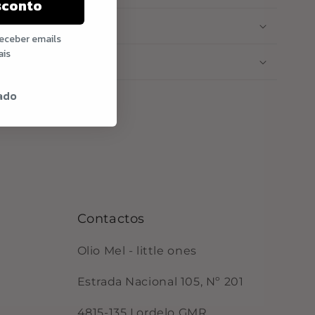
sconto
receber emails
ais
ado
Contactos
Olio Mel - little ones
Estrada Nacional 105, Nº 201
4815-135 Lordelo GMR