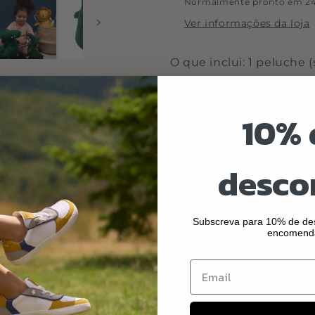
Normalmente pronto em 24
Ver informações da loja
O que inclui: 1 peluche
Abraços de puro algodão
10% 
Divertido para brincar e
dormir, um amigo insepa
O toque destes peluch
desco
Feito com materiais es
acompanhem os mais p
Feito de algodão orgâni
Subscreva para 10% de des
encomend
não contêm substâncias 
preenchidas com poliést
Materiais