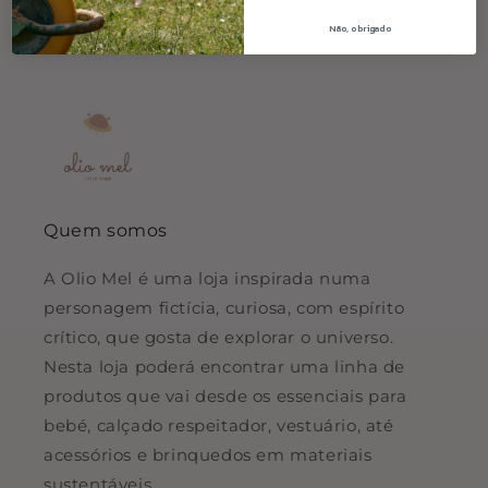
Não, obrigado
Quem somos
A Olio Mel é uma loja inspirada numa
personagem fictícia, curiosa, com espírito
crítico, que gosta de explorar o universo.
Nesta loja poderá encontrar uma linha de
produtos que vai desde os essenciais para
bebé, calçado respeitador, vestuário, até
acessórios e brinquedos em materiais
sustentáveis.