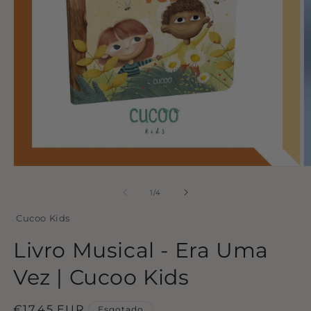
Abrir
Ab
conteúdo
c
multimédia
m
de
1
/
4
1
2
em
e
Cucoo Kids
modal
m
Livro Musical - Era Uma
Vez | Cucoo Kids
Preço
€17,45 EUR
Esgotado