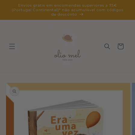
Saltar
Envios grátis em encomendas superiores a 75€
para o
(Portugal Continental)* não acumulável com códigos
conteúdo
de desconto
Carrinho
Saltar para
a
informação
do produto