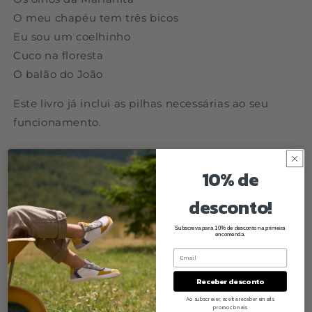
O meu chapéu tem três bicos
Eu sou um coelhinho
Cuco na floresta
O balão do João
Este livro já inclui as pilhas necessárias ao seu
funcionamento.
Materiais
10% de
desconto!
Dimensão
Subscreva para 10% de desconto na primeira
encomenda.
Cuidados a ter
Share
Receber desconto
Ao subscrever, aceita receber emails
promocionais