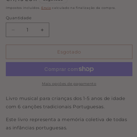
normal
Impostos incluídos.
Envio
calculado na finalização da compra.
Quantidade
Quantidade
Diminuir
Aumentar
a
a
quantidade
quantidade
de
de
Esgotado
Livro
Livro
Musical
Musical
-
-
Era
Era
Uma
Uma
Mais opções de pagamento
Vez
Vez
|
|
Livro musical para crianças dos 1-5 anos de idade
Cucoo
Cucoo
com 6 canções tradicionais Portuguesas.
Kids
Kids
Este livro representa a memória coletiva de todas
as infâncias portuguesas.