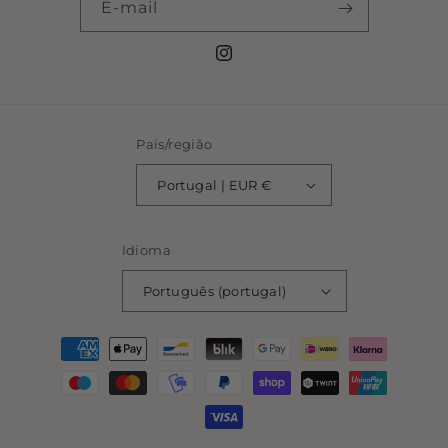
E-mail
Instagram
País/região
Portugal | EUR €
Idioma
Português (portugal)
Métodos
de
pagamento