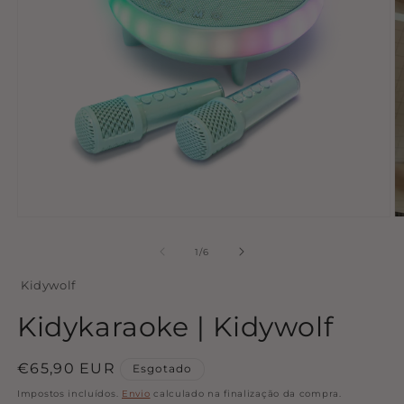
Abrir
Ab
conteúdo
c
multimédia
m
de
1
/
6
1
2
em
e
Kidywolf
modal
m
Kidykaraoke | Kidywolf
Preço
€65,90 EUR
Esgotado
normal
Impostos incluídos.
Envio
calculado na finalização da compra.