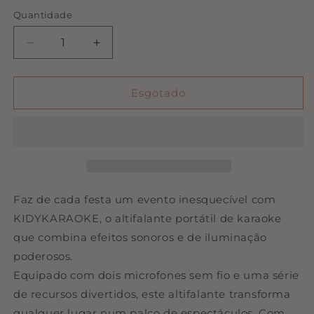
Quantidade
Quantidade
Diminuir
Aumentar
a
a
quantidade
quantidade
de
de
Esgotado
Kidykaraoke
Kidykaraoke
|
|
Kidywolf
Kidywolf
Faz de cada festa um evento inesquecível com
KIDYKARAOKE, o altifalante portátil de karaoke
que combina efeitos sonoros e de iluminação
poderosos.
Equipado com dois microfones sem fio e uma série
de recursos divertidos, este altifalante transforma
qualquer lugar num palco de espectáculos. Com