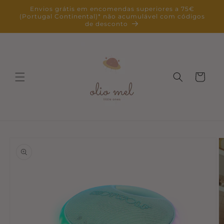
Saltar
Envios grátis em encomendas superiores a 75€
para o
(Portugal Continental)* não acumulável com códigos
conteúdo
de desconto
Carrinho
Saltar para
a
informação
do produto