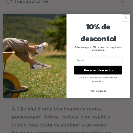
Cuidados a ter
Share
10% de
desconto!
Subscreva para 10% de desconto na primeira
encomenda.
Receber desconto
Ao subscrever, aceita receber emails
promocionais
Não, obrigado
Quem somos
A Olio Mel é uma loja inspirada numa
personagem fictícia, curiosa, com espírito
crítico, que gosta de explorar o universo.
Nesta loja poderá encontrar uma linha de