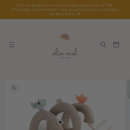
Saltar
Envios grátis em encomendas superiores a 75€
para o
(Portugal Continental)* não acumulável com códigos
conteúdo
de desconto
Carrinho
Saltar para
a
informação
do produto