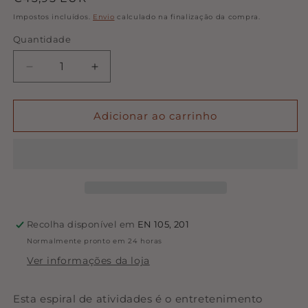
normal
Impostos incluídos.
Envio
calculado na finalização da compra.
Quantidade
Quantidade
Diminuir
Aumentar
a
a
quantidade
quantidade
de
de
Adicionar ao carrinho
Espiral
Espiral
de
de
Actividades
Actividades
-
-
Lalee
Lalee
Sand
Sand
|
|
Recolha disponível em
EN 105, 201
Done
Done
Normalmente pronto em 24 horas
by
by
Deer
Deer
Ver informações da loja
Esta espiral de atividades é o entretenimento