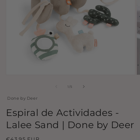
Abrir
Ab
conteúdo
c
multimédia
m
de
1
/
5
1
2
em
e
Done by Deer
modal
m
Espiral de Actividades -
Lalee Sand | Done by Deer
Preço
€43,95 EUR