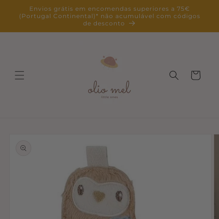
Saltar
Envios grátis em encomendas superiores a 75€
para o
(Portugal Continental)* não acumulável com códigos
conteúdo
de desconto
Carrinho
Saltar para
a
informação
do produto