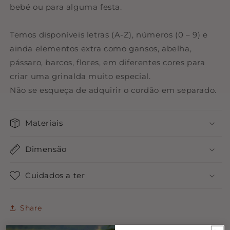
bebé ou para alguma festa.
Temos disponíveis letras (A-Z), números (0 – 9) e
ainda elementos extra como gansos, abelha,
pássaro, barcos, flores, em diferentes cores para
criar uma grinalda muito especial.
Não se esqueça de adquirir o cordão em separado.
Materiais
Dimensão
Cuidados a ter
Share