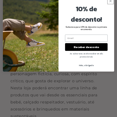
10% de
desconto!
Subscreva para 10% de desconto na primeira
encomenda.
Receber desconto
Ao subscrever, aceita receber emails
Quem somos
promocionais
Não, obrigado
A Olio Mel é uma loja inspirada numa
personagem fictícia, curiosa, com espírito
crítico, que gosta de explorar o universo.
Nesta loja poderá encontrar uma linha de
produtos que vai desde os essenciais para
bebé, calçado respeitador, vestuário, até
acessórios e brinquedos em materiais
sustentáveis.