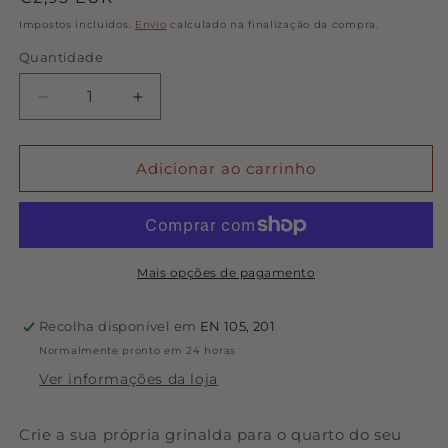
normal
Impostos incluídos.
Envio
calculado na finalização da compra.
Quantidade
Quantidade
Diminuir
Aumentar
a
a
quantidade
quantidade
de
de
Adicionar ao carrinho
Elemento
Elemento
Grinalda
Grinalda
-
-
Coruja
Coruja
Mais opções de pagamento
Recolha disponível em
EN 105, 201
Normalmente pronto em 24 horas
Ver informações da loja
Crie a sua própria grinalda para o quarto do seu