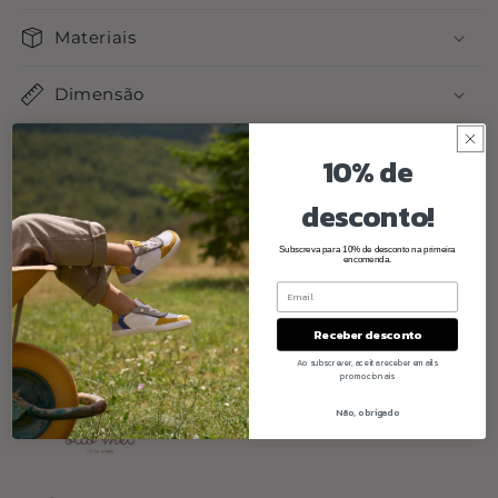
Materiais
Dimensão
Cuidados a ter
10% de
desconto!
Share
Subscreva para 10% de desconto na primeira
encomenda.
Receber desconto
Ao subscrever, aceita receber emails
promocionais
Não, obrigado