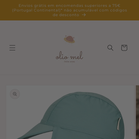
Saltar
Envios grátis em encomendas superiores a 75€
para o
(Portugal Continental)* não acumulável com códigos
conteúdo
de desconto
Carrinho
Saltar para
a
informação
do produto