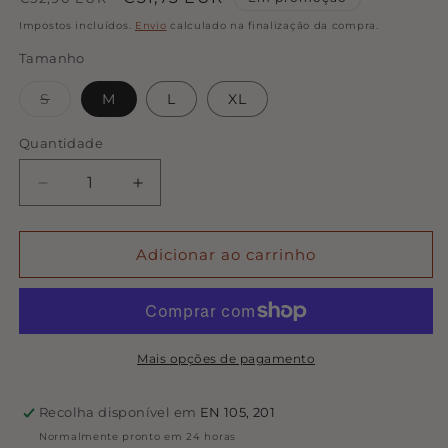
normal
de
Impostos incluídos.
Envio
calculado na finalização da compra.
saldo
Tamanho
Variante
S
M
L
XL
esgotada
ou
indisponível
Quantidade
Quantidade
Diminuir
Aumentar
a
a
quantidade
quantidade
de
de
Adicionar ao carrinho
Botas
Botas
Serra
Serra
Feroz
Feroz
-
-
Framboesa
Framboesa
Mais opções de pagamento
Recolha disponível em
EN 105, 201
Normalmente pronto em 24 horas