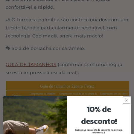
confortável e rápido.
🦶 O forro e a palmilha são confeccionados com um
tecido técnico particularmente respirável, com
tecnologia Coolmax®, agora mais macio!
👣 Sola de borracha cor caramelo.
GUIA DE TAMANHOS
(confirmar com uma régua
se está impresso à escala real).
10% de
desconto!
Subscreva para 10% de desconto na primeira
encomenda.