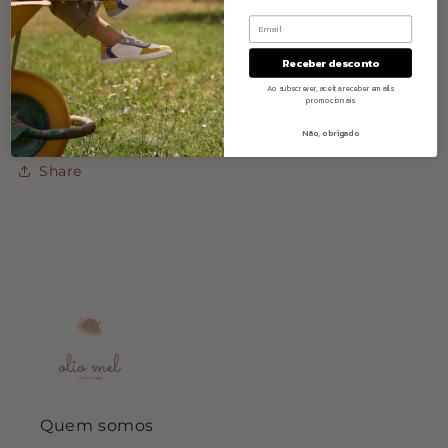
Materiais
Dimensão
Receber desconto
Ao subscrever, aceita receber emails
promocionais
Cuidados a ter
Não, obrigado
Share
Quem somos