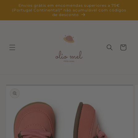
Saltar
Envios grátis em encomendas superiores a 75€
para o
(Portugal Continental)* não acumulável com códigos
conteúdo
de desconto
Carrinho
Saltar para
a
informação
do produto