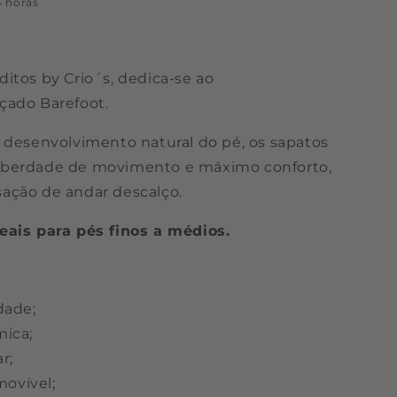
 horas
itos by Crio´s, dedica-se ao
çado Barefoot.
 desenvolvimento natural do pé, os sapatos
iberdade de movimento e máximo conforto,
ação de andar descalço.
eais para pés finos a médios.
dade;
mica;
r;
movível;