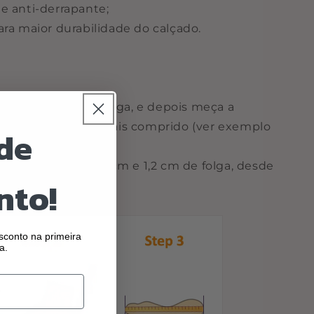
e anti-derrapante;
ara maior durabilidade do calçado.
a, com o pé em carga, e depois meça a
anhar até ao dedo mais comprido (ver exemplo
de
everá ter entre 0,8cm e 1,2 cm de folga, desde
nto!
conto na primeira
a.