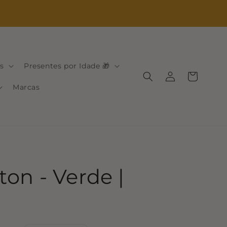
s
Presentes por Idade 🎁
Iniciar
Carrinho
sessão
Marcas
on - Verde |