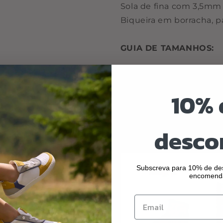
Sola de fina com 3,5mm 
Biqueira em borracha, p
GUIA DE TAMANHOS:
Desenhe o pé numa folh
distância desde o calc
10% 
na última imagem).
A palmilha da sandália d
desco
o dedo maior.
Subscreva para 10% de des
encomend