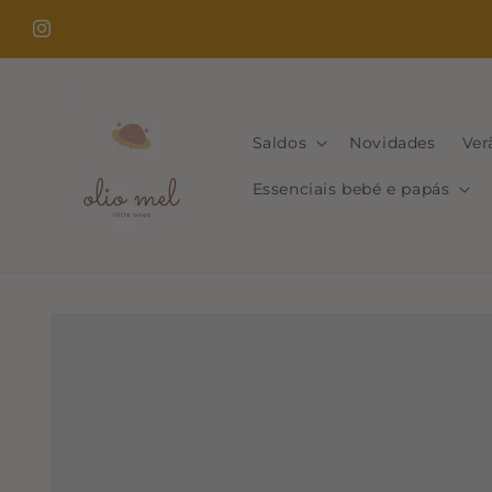
Saltar
para o
Instagram
conteúdo
Saldos
Novidades
Ver
Essenciais bebé e papás
Saltar para
a
informação
do produto