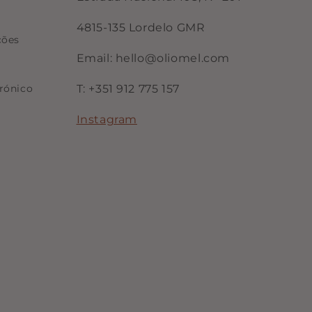
4815-135 Lordelo GMR
ções
Email: hello@oliomel.com
rónico
T: +351 912 775 157
Instagram