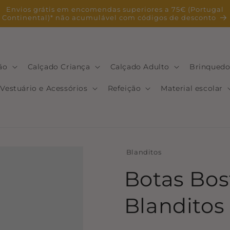
Envios grátis em encomendas superiores a 75€ (Portugal
Continental)* não acumulável com códigos de desconto
ão
Calçado Criança
Calçado Adulto
Brinquedo
Vestuário e Acessórios
Refeição
Material escolar
Blanditos
Botas Bost
Blanditos