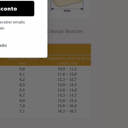
sconto
receber emails
ais
de tamanhos para as botas Boston:
ado