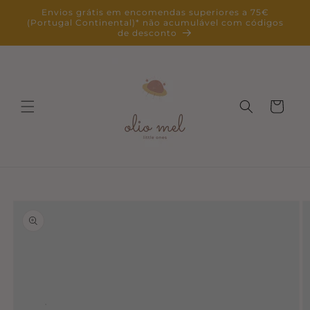
Saltar
Envios grátis em encomendas superiores a 75€
para o
(Portugal Continental)* não acumulável com códigos
conteúdo
de desconto
Carrinho
Saltar para
a
informação
do produto