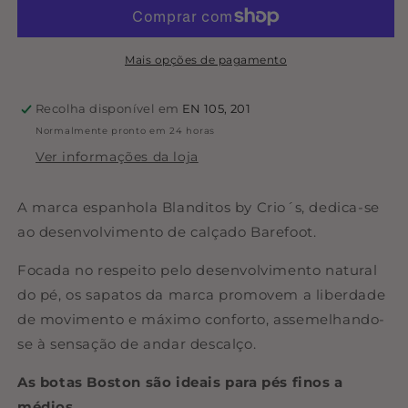
Boston
Boston
-
-
Rosa
Rosa
Claro
Claro
Mais opções de pagamento
|
|
Blanditos
Blanditos
Recolha disponível em
EN 105, 201
Normalmente pronto em 24 horas
Ver informações da loja
A marca espanhola Blanditos by Crio´s, dedica-se
ao desenvolvimento de calçado Barefoot.
Focada no respeito pelo desenvolvimento natural
do pé, os sapatos da marca promovem a liberdade
de movimento e máximo conforto, assemelhando-
se à sensação de andar descalço.
As botas Boston são ideais para pés finos a
médios.