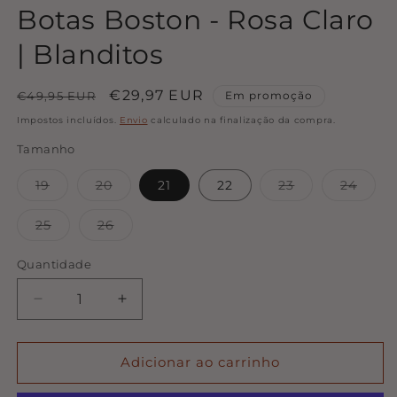
Botas Boston - Rosa Claro
| Blanditos
Preço
Preço
€29,97 EUR
€49,95 EUR
Em promoção
normal
de
Impostos incluídos.
Envio
calculado na finalização da compra.
saldo
Tamanho
Variante
Variante
Variante
Varia
19
20
21
22
23
24
esgotada
esgotada
esgotada
esgot
ou
ou
ou
ou
indisponível
indisponível
indisponível
indis
Variante
Variante
25
26
esgotada
esgotada
ou
ou
indisponível
indisponível
Quantidade
Quantidade
Diminuir
Aumentar
a
a
quantidade
quantidade
de
de
Adicionar ao carrinho
Botas
Botas