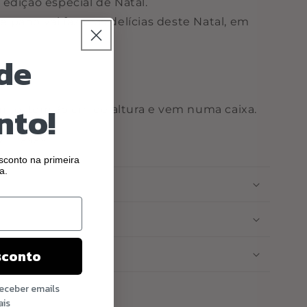
edição especial de Natal.
pano vai fazer as delícias deste Natal, em
de
da.
nto!
finho, tem 35 cm de altura e vem numa caixa.
2 meses.
conto na primeira
a.
sconto
receber emails
ais