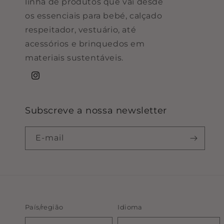
linha de produtos que vai desde
os essenciais para bebé, calçado
respeitador, vestuário, até
acessórios e brinquedos em
materiais sustentáveis.
Instagram
Subscreve a nossa newsletter
E-mail
País/região
Idioma