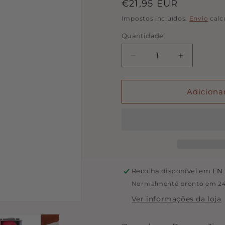
Preço
€21,95 EUR
normal
Impostos incluídos.
Envio
calc
Quantidade
Quantidade
Diminuir
Aumentar
a
a
quantidade
quantidade
de
de
Adiciona
Boneco
Boneco
de
de
Pano
Pano
Jim
Jim
-
-
Elfo
Elfo
de
de
Recolha disponível em
EN 
Natal
Natal
Normalmente pronto em 24
-
-
35
35
Ver informações da loja
CM
CM