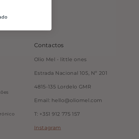
ado
Contactos
Olio Mel - little ones
Estrada Nacional 105, Nº 201
4815-135 Lordelo GMR
ções
Email: hello@oliomel.com
rónico
T: +351 912 775 157
Instagram