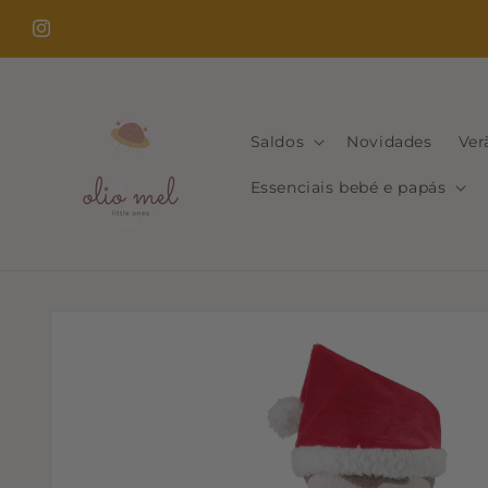
Saltar
para o
Instagram
conteúdo
Saldos
Novidades
Ver
Essenciais bebé e papás
Saltar para
a
informação
do produto