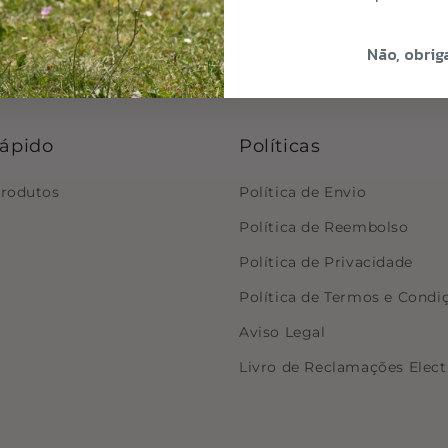
Não, obrig
rápido
Políticas
produtos
Política de Envio
Política de Reembolso
Política de Privacidade
Política de Termos e Condi
Aviso Legal
Livro de Reclamações Elect