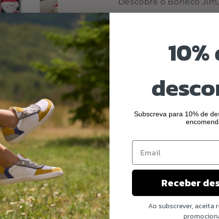
Descobre o Boneco Jim, 
Este pequeno boneco de 
versão Elfo Natalício.
10% 
Edição Especial e Limita
desco
O Elfo Jim é macio e fo
Idade recomendada:
+1
Subscreva para 10% de des
encomend
Materiais
Dimensão
Receber de
Cuidados a ter
Ao subscrever, aceita 
Share
promocion