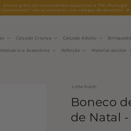
Envios grátis em encomendas superiores a 75€ (Portugal
Continental)* não acumulável com códigos de desconto
ão
Calçado Criança
Calçado Adulto
Brinquedo
Vestuário e Acessórios
Refeição
Material escolar
Little Dutch
Boneco de
de Natal 