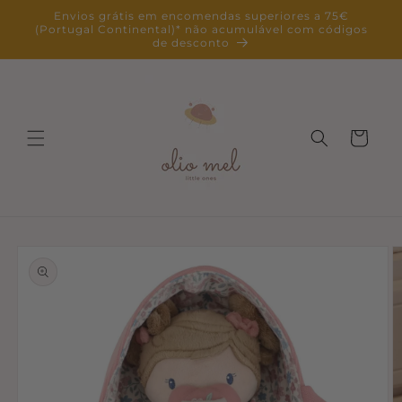
Saltar
Envios grátis em encomendas superiores a 75€
para o
(Portugal Continental)* não acumulável com códigos
conteúdo
de desconto
Carrinho
Saltar para
a
informação
do produto