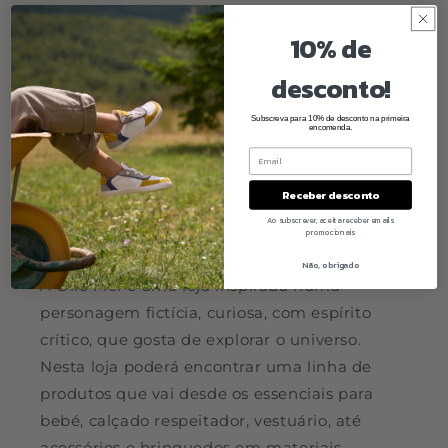
10% de
desconto!
Subscreva para 10% de desconto na primeira
encomenda.
Receber desconto
Ao subscrever, aceita receber emails
promocionais
Quem somos
Não, obrigado
A Olio Mel é uma loja inspirada numa
personagem fictícia, curiosa, com espírito
crítico, que gosta de explorar o universo.
Nesta loja poderá encontrar uma linha de
produtos que vai desde os essenciais para
bebé, calçado respeitador, vestuário, até
acessórios e brinquedos em materiais