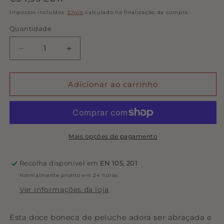
normal
Impostos incluídos.
Envio
calculado na finalização da compra.
Quantidade
Quantidade
Diminuir
Aumentar
a
a
quantidade
quantidade
de
de
Adicionar ao carrinho
Boneca
Boneca
Rosa
Rosa
com
com
Alcofa
Alcofa
|
|
Mais opções de pagamento
Little
Little
Dutch
Dutch
Recolha disponível em
EN 105, 201
Normalmente pronto em 24 horas
Ver informações da loja
Esta doce boneca de peluche adora ser abraçada e